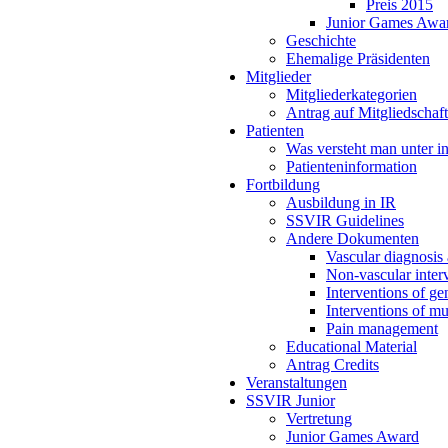
Preis 2015
Junior Games Awa
Geschichte
Ehemalige Präsidenten
Mitglieder
Mitgliederkategorien
Antrag auf Mitgliedschaft
Patienten
Was versteht man unter in
Patienteninformation
Fortbildung
Ausbildung in IR
SSVIR Guidelines
Andere Dokumenten
Vascular diagnosis 
Non-vascular interv
Interventions of ge
Interventions of mu
Pain management
Educational Material
Antrag Credits
Veranstaltungen
SSVIR Junior
Vertretung
Junior Games Award