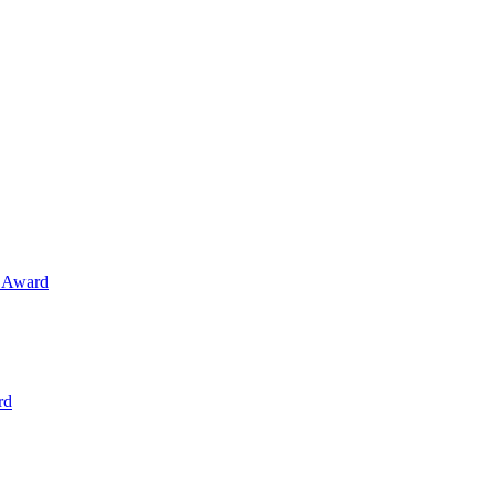
r Award
rd