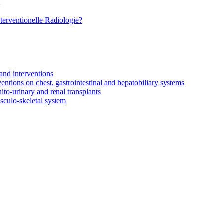
terventionelle Radiologie?
and interventions
entions on chest, gastrointestinal and hepatobiliary systems
nito-urinary and renal transplants
sculo-skeletal system