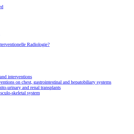
rd
terventionelle Radiologie?
and interventions
entions on chest, gastrointestinal and hepatobiliary systems
nito-urinary and renal transplants
sculo-skeletal system