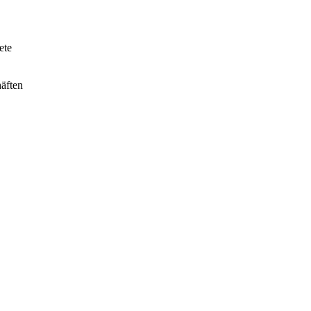
ete
äften