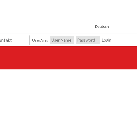
Deutsch
ntakt
UserArea