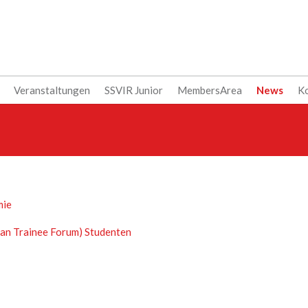
Veranstaltungen
SSVIR Junior
MembersArea
News
Ko
mie
ean Trainee Forum) Studenten